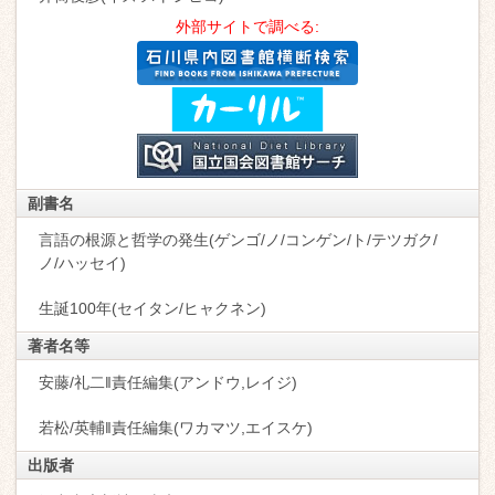
外部サイトで調べる:
副書名
言語の根源と哲学の発生(ゲンゴ/ノ/コンゲン/ト/テツガク/
ノ/ハッセイ)
生誕100年(セイタン/ヒャクネン)
著者名等
安藤/礼二‖責任編集(アンドウ,レイジ)
若松/英輔‖責任編集(ワカマツ,エイスケ)
出版者