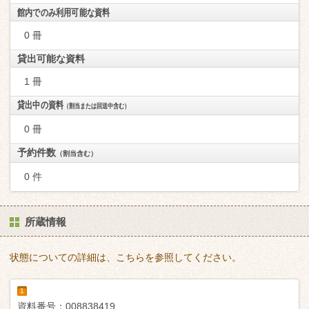
館内でのみ利用可能な資料
0 冊
貸出可能な資料
1 冊
貸出中の資料
（割当または回送中含む）
0 冊
予約件数
（割当含む）
0 件
所蔵情報
状態についての詳細は、こちらを参照してください。
1
資料番号：
008838419