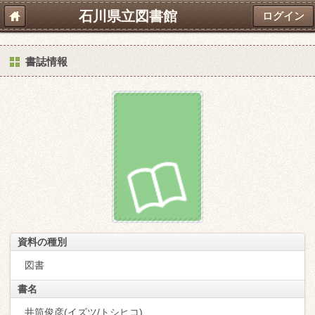
石川県立図書館
ログイン
書誌情報
資料の種別
図書
書名
井筒俊彦(イズツ/トシヒコ)