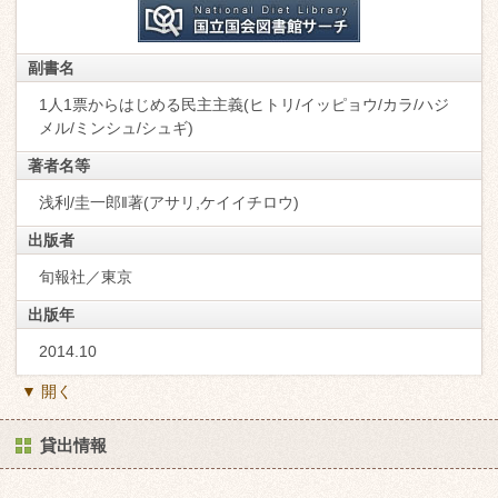
副書名
1人1票からはじめる民主主義(ヒトリ/イッピョウ/カラ/ハジ
メル/ミンシュ/シュギ)
著者名等
浅利/圭一郎‖著(アサリ,ケイイチロウ)
出版者
旬報社／東京
出版年
2014.10
▼ 開く
貸出情報