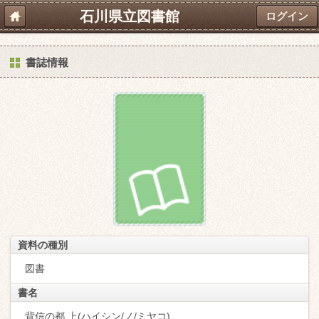
石川県立図書館
ログイン
書誌情報
資料の種別
図書
書名
背信の都 上(ハイシン/ノ/ミヤコ)