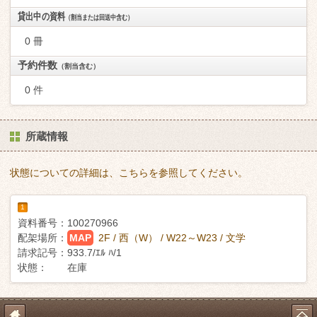
貸出中の資料
（割当または回送中含む）
0 冊
予約件数
（割当含む）
0 件
所蔵情報
状態についての詳細は、こちらを参照してください。
1
資料番号：
100270966
配架場所：
MAP
2F / 西（W） / W22～W23 / 文学
請求記号：
933.7/ｴﾙ ﾊ/1
状態：
在庫