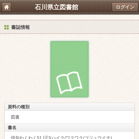
石川県立図書館
ログイン
書誌情報
資料の種別
図書
書名
俳句わくわく51 [正](ハイク/ワクワク/ゴジュウイチ)