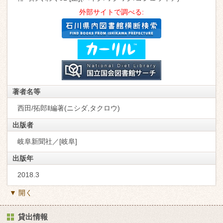
外部サイトで調べる:
著者名等
西田/拓郎‖編著(ニシダ,タクロウ)
出版者
岐阜新聞社／[岐阜]
出版年
2018.3
▼ 開く
貸出情報