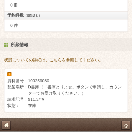
0 冊
予約件数
（割当含む）
0 件
所蔵情報
状態についての詳細は、こちらを参照してください。
1
資料番号：
100256080
配架場所：
D書庫（「書庫とりよせ」ボタンで申請し、カウン
ターでお受け取りください。）
請求記号：
911.3/ﾆﾊ
状態：
在庫