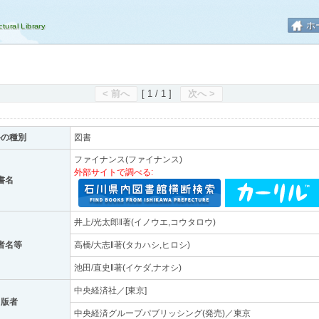
ホ
< 前へ
[ 1 / 1 ]
次へ >
料の種別
図書
ファイナンス(ファイナンス)
外部サイトで調べる:
書名
井上/光太郎‖著(イノウエ,コウタロウ)
者名等
高橋/大志‖著(タカハシ,ヒロシ)
池田/直史‖著(イケダ,ナオシ)
中央経済社／[東京]
出版者
中央経済グループパブリッシング(発売)／東京