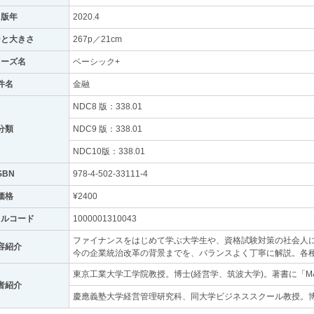
出版年
2020.4
ジと大きさ
267p／21cm
リーズ名
ベーシック+
件名
金融
NDC8 版：338.01
分類
NDC9 版：338.01
NDC10版：338.01
SBN
978-4-502-33111-4
価格
¥2400
トルコード
1000001310043
ファイナンスをはじめて学ぶ大学生や、資格試験対策の社会人
容紹介
今の企業統治改革の背景までを、バランスよく丁寧に解説。各
東京工業大学工学院教授。博士(経営学、筑波大学)。著書に「M
者紹介
慶應義塾大学経営管理研究科、同大学ビジネススクール教授。博