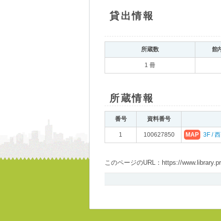
貸出情報
所蔵数
館
1 冊
所蔵情報
番号
資料番号
1
100627850
MAP
3F /
このページのURL：https://www.library.pref.i