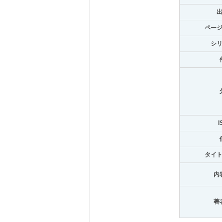
ペー
シ
I
タイ
内
著