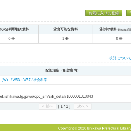
お気に入りに登録
内でのみ利用可能な資料
貸出可能な資料
貸出中の資料
（割当または回
0 冊
1 冊
0 冊
状態につい
配架場所（配架案内）
 西（W） / W53～W57 / 社会科学
shikawa.lg.jp/wo/opc_srh/srh_detail/1000001310043
< 前へ
[ 1 / 1 ]
次へ >
Copyright © 2026 Ishikawa Prefectural Library.