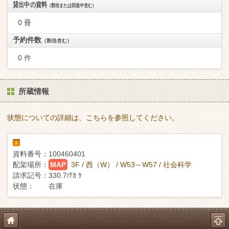
貸出中の資料
（割当または回送中含む）
0 冊
予約件数
（割当含む）
0 件
所蔵情報
状態についての詳細は、こちらを参照してください。
1
資料番号：
100460401
配架場所：
MAP
3F / 西（W） / W53～W57 / 社会科学
請求記号：
330.7/ﾅｶ ｹ
状態：
在庫