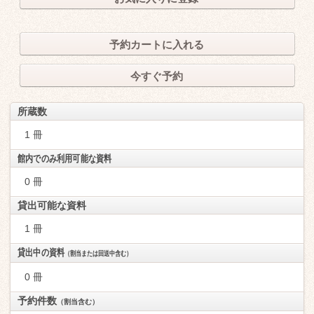
予約カートに入れる
今すぐ予約
所蔵数
1 冊
館内でのみ利用可能な資料
0 冊
貸出可能な資料
1 冊
貸出中の資料
（割当または回送中含む）
0 冊
予約件数
（割当含む）