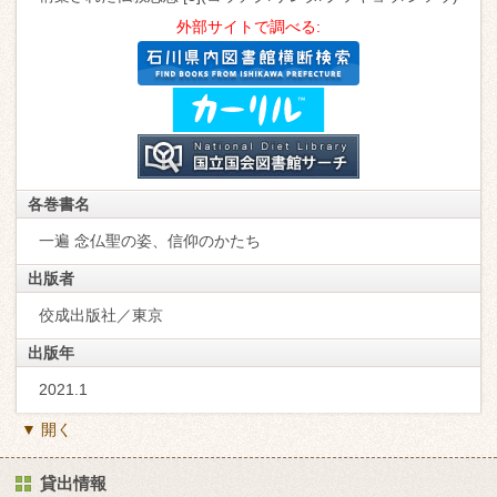
外部サイトで調べる:
各巻書名
一遍 念仏聖の姿、信仰のかたち
出版者
佼成出版社／東京
出版年
2021.1
▼ 開く
貸出情報