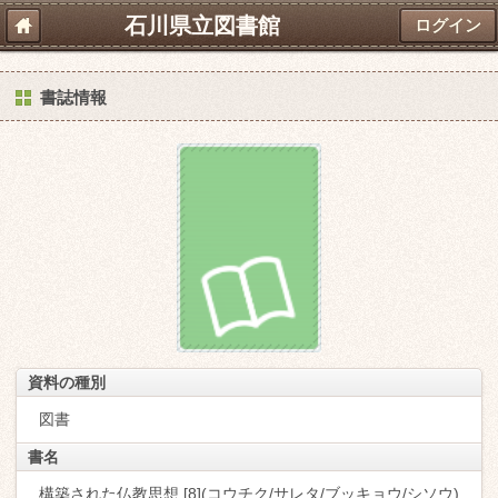
石川県立図書館
ログイン
書誌情報
資料の種別
図書
書名
構築された仏教思想 [8](コウチク/サレタ/ブッキョウ/シソウ)