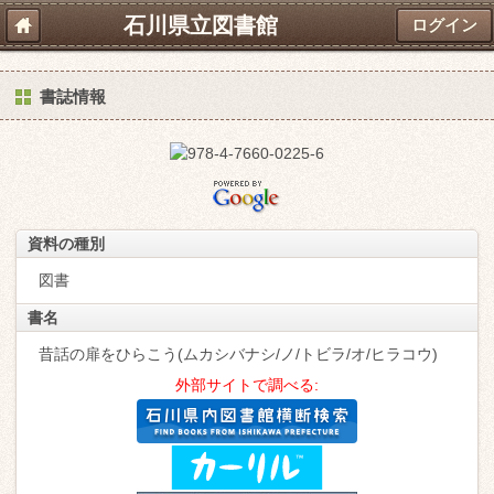
石川県立図書館
ログイン
書誌情報
資料の種別
図書
書名
昔話の扉をひらこう(ムカシバナシ/ノ/トビラ/オ/ヒラコウ)
外部サイトで調べる: