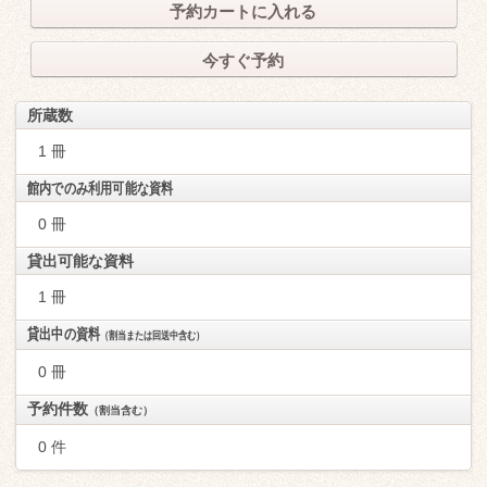
予約カートに入れる
今すぐ予約
所蔵数
1 冊
館内でのみ利用可能な資料
0 冊
貸出可能な資料
1 冊
貸出中の資料
（割当または回送中含む）
0 冊
予約件数
（割当含む）
0 件