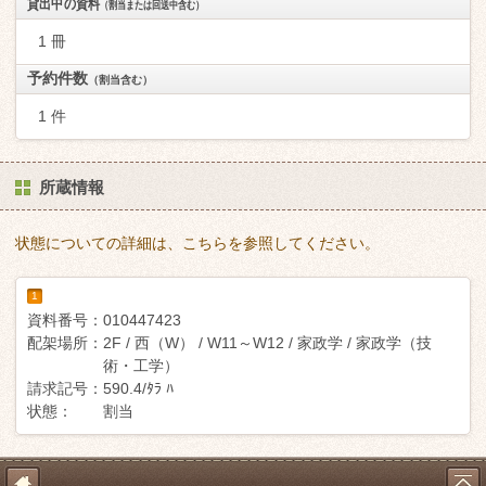
貸出中の資料
（割当または回送中含む）
1 冊
予約件数
（割当含む）
1 件
所蔵情報
状態についての詳細は、こちらを参照してください。
1
資料番号：
010447423
配架場所：
2F / 西（W） / W11～W12 / 家政学 / 家政学（技
術・工学）
請求記号：
590.4/ﾀﾗ ﾊ
状態：
割当