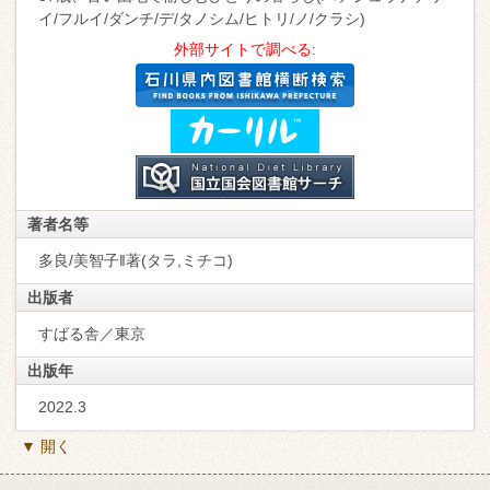
イ/フルイ/ダンチ/デ/タノシム/ヒトリ/ノ/クラシ)
外部サイトで調べる:
著者名等
多良/美智子‖著(タラ,ミチコ)
出版者
すばる舎／東京
出版年
2022.3
▼ 開く