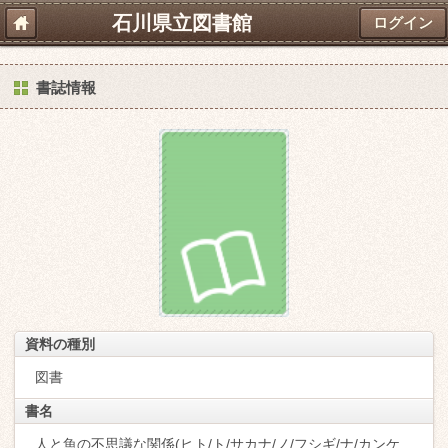
石川県立図書館
ログイン
書誌情報
資料の種別
図書
書名
人と魚の不思議な関係(ヒト/ト/サカナ/ノ/フシギ/ナ/カンケ