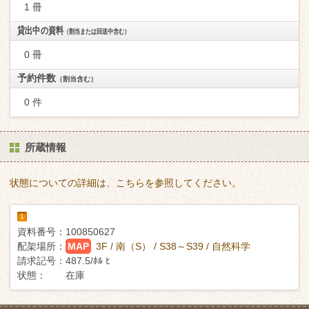
1 冊
貸出中の資料
（割当または回送中含む）
0 冊
予約件数
（割当含む）
0 件
所蔵情報
状態についての詳細は、こちらを参照してください。
1
資料番号：
100850627
配架場所：
MAP
3F / 南（S） / S38～S39 / 自然科学
請求記号：
487.5/ﾎﾙ ﾋ
状態：
在庫