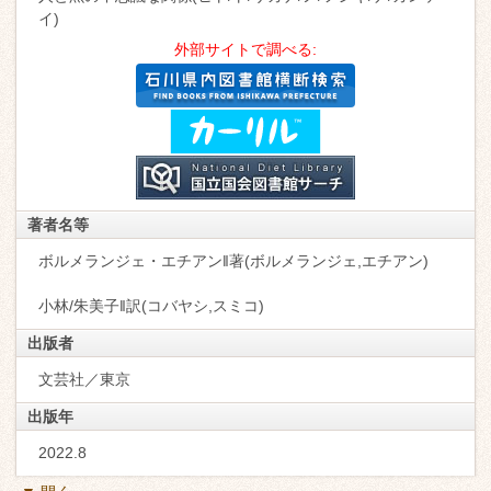
イ)
外部サイトで調べる:
著者名等
ボルメランジェ・エチアン‖著(ボルメランジェ,エチアン)
小林/朱美子‖訳(コバヤシ,スミコ)
出版者
文芸社／東京
出版年
2022.8