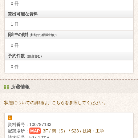
0 冊
貸出可能な資料
1 冊
貸出中の資料
（割当または回送中含む）
0 冊
予約件数
（割当含む）
0 件
所蔵情報
状態についての詳細は、こちらを参照してください。
1
資料番号：
100797133
配架場所：
MAP
3F / 南（S） / S23 / 技術・工学
請求記号：
537.1/ｵｵ ﾍ