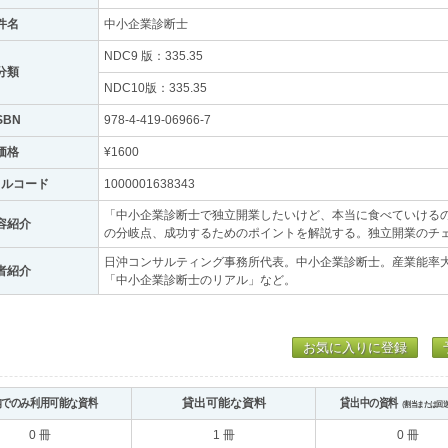
件名
中小企業診断士
NDC9 版：335.35
分類
NDC10版：335.35
SBN
978-4-419-06966-7
価格
¥1600
トルコード
1000001638343
「中小企業診断士で独立開業したいけど、本当に食べていけるの
容紹介
の分岐点、成功するためのポイントを解説する。独立開業のチ
日沖コンサルティング事務所代表。中小企業診断士。産業能率
者紹介
「中小企業診断士のリアル」など。
お気に入りに登録
内でのみ利用可能な資料
貸出可能な資料
貸出中の資料
（割当または回
0 冊
1 冊
0 冊