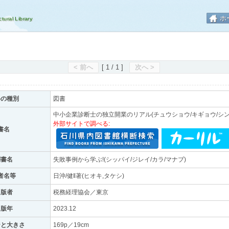
ホ
< 前へ
[ 1 / 1 ]
次へ >
料の種別
図書
中小企業診断士の独立開業のリアル(チュウショウ/キギョウ/シンダ
外部サイトで調べる:
書名
副書名
失敗事例から学ぶ!(シッパイ/ジレイ/カラ/マナブ)
者名等
日沖/健‖著(ヒオキ,タケシ)
出版者
税務経理協会／東京
出版年
2023.12
ジと大きさ
169p／19cm