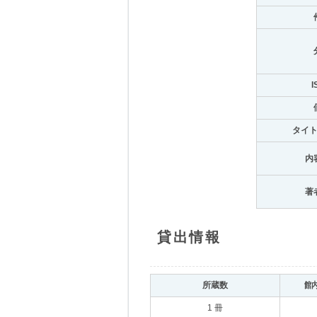
I
タイ
内
著
貸出情報
所蔵数
館
1 冊