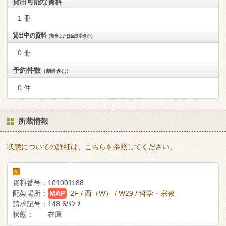
貸出可能な資料
1 冊
貸出中の資料
（割当または回送中含む）
0 冊
予約件数
（割当含む）
0 件
所蔵情報
状態についての詳細は、こちらを参照してください。
1
資料番号：
101001188
配架場所：
MAP
2F / 西（W） / W29 / 哲学・宗教
請求記号：
148.6/ﾘﾝ ﾒ
状態：
在庫