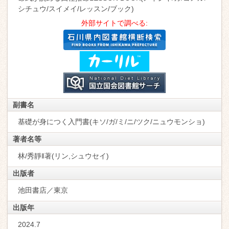
シチュウ/スイメイ/レッスン/ブック)
外部サイトで調べる:
副書名
基礎が身につく入門書(キソ/ガ/ミ/ニ/ツク/ニュウモンショ)
著者名等
林/秀靜‖著(リン,シュウセイ)
出版者
池田書店／東京
出版年
2024.7