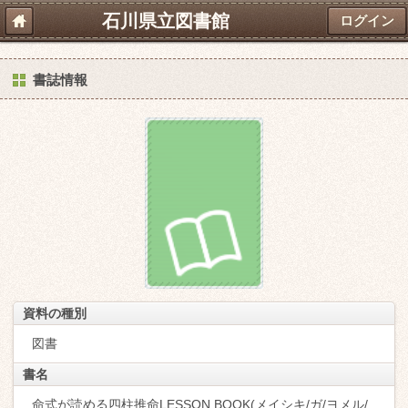
石川県立図書館
ログイン
書誌情報
資料の種別
図書
書名
命式が読める四柱推命LESSON BOOK(メイシキ/ガ/ヨメル/