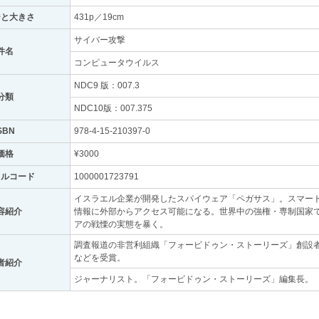
ジと大きさ
431p／19cm
サイバー攻撃
件名
コンピュータウイルス
NDC9 版：007.3
分類
NDC10版：007.375
SBN
978-4-15-210397-0
価格
¥3000
トルコード
1000001723791
イスラエル企業が開発したスパイウェア「ペガサス」。スマー
容紹介
情報に外部からアクセス可能になる。世界中の強権・専制国家
アの戦慄の実態を暴く。
調査報道の非営利組織「フォービドゥン・ストーリーズ」創設
などを受賞。
者紹介
ジャーナリスト。「フォービドゥン・ストーリーズ」編集長。