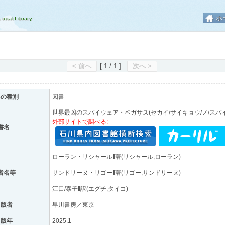
ホ
< 前へ
[ 1 / 1 ]
次へ >
料の種別
図書
世界最凶のスパイウェア・ペガサス(セカイ/サイキョウ/ノ/スパイ
外部サイトで調べる:
書名
ローラン・リシャール‖著(リシャール,ローラン)
者名等
サンドリーヌ・リゴー‖著(リゴー,サンドリーヌ)
江口/泰子‖訳(エグチ,タイコ)
出版者
早川書房／東京
出版年
2025.1