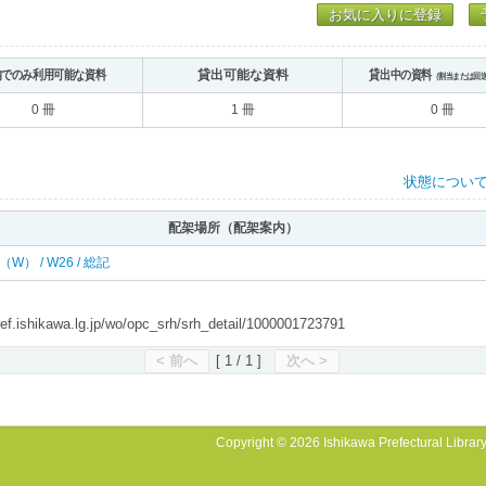
お気に入りに登録
内でのみ利用可能な資料
貸出可能な資料
貸出中の資料
（割当または回
0 冊
1 冊
0 冊
状態につい
配架場所（配架案内）
西（W） / W26 / 総記
shikawa.lg.jp/wo/opc_srh/srh_detail/1000001723791
< 前へ
[ 1 / 1 ]
次へ >
Copyright © 2026 Ishikawa Prefectural Library.