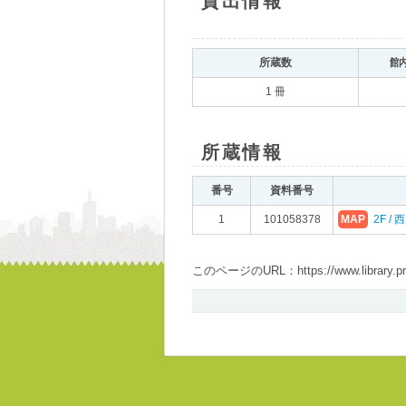
貸出情報
所蔵数
館
1 冊
所蔵情報
番号
資料番号
1
101058378
MAP
2F / 
このページのURL：https://www.library.pref.i