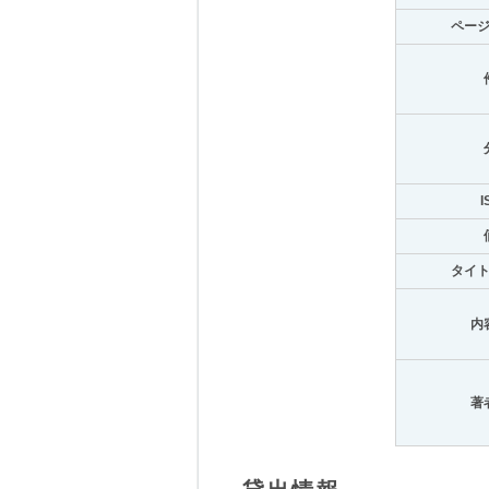
ペー
I
タイ
内
著