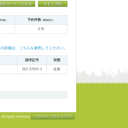
予約カートに入れる
今すぐ予約
予約件数
送中含む）
（割当含む）
0 件
ての詳細は、こちらを参照してください。
請求記号
状態
007.375/ﾘｼ ｾ
在庫
このページのトップへ
 All rights reserved.