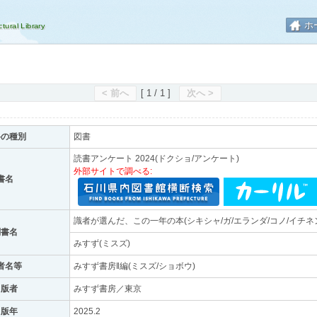
ホ
< 前へ
[ 1 / 1 ]
次へ >
料の種別
図書
読書アンケート 2024(ドクショ/アンケート)
外部サイトで調べる:
書名
識者が選んだ、この一年の本(シキシャ/ガ/エランダ/コノ/イチネン
副書名
みすず(ミスズ)
者名等
みすず書房‖編(ミスズ/ショボウ)
出版者
みすず書房／東京
出版年
2025.2