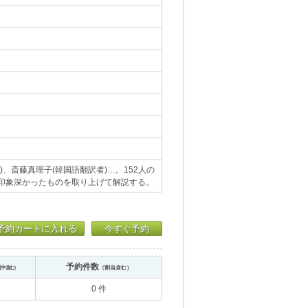
)、斎藤真理子(韓国語翻訳者)…。152人の
ら印象深かったものを取り上げて解説する。
予約カートに入れる
今すぐ予約
予約件数
送中含む）
（割当含む）
0 件