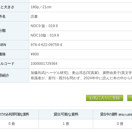
ジと大きさ
180p／21cm
件名
読書
NDC9 版：019.9
分類
NDC10版：019.9
SBN
978-4-622-09759-4
価格
¥800
トルコード
1000001729364
加藤尚武(ヘーゲル研究)、奥山淳志(写真家)、廣野由美子(英文学
容紹介
有識者が、新刊・既刊を問わず、2024年中に読んだ本の中か
お気に入りに登録
内でのみ利用可能な資料
貸出可能な資料
貸出中の資料
（割当または回
0 冊
1 冊
0 冊