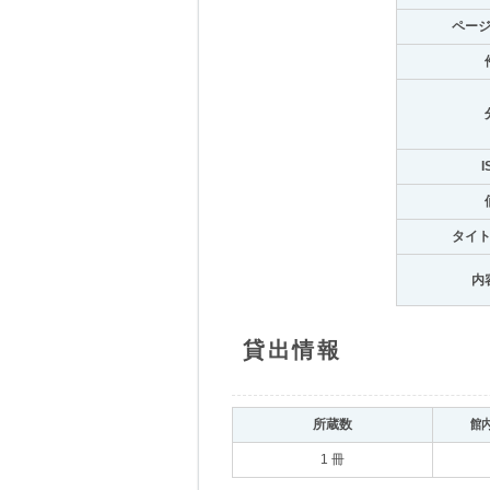
ペー
I
タイ
内
貸出情報
所蔵数
館
1 冊