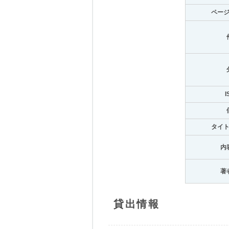
ペー
I
タイ
内
著
貸出情報