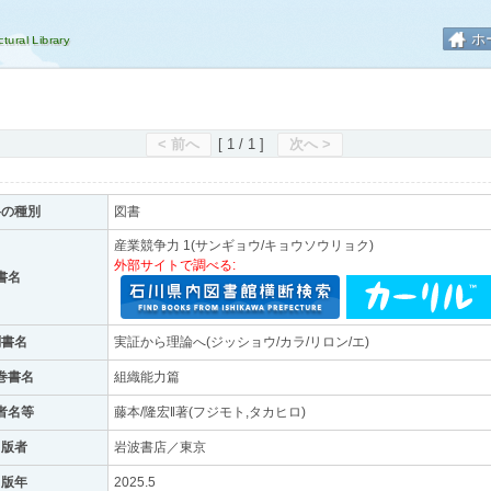
ホ
< 前へ
[ 1 / 1 ]
次へ >
料の種別
図書
産業競争力 1(サンギョウ/キョウソウリョク)
外部サイトで調べる:
書名
副書名
実証から理論へ(ジッショウ/カラ/リロン/エ)
巻書名
組織能力篇
者名等
藤本/隆宏‖著(フジモト,タカヒロ)
出版者
岩波書店／東京
出版年
2025.5