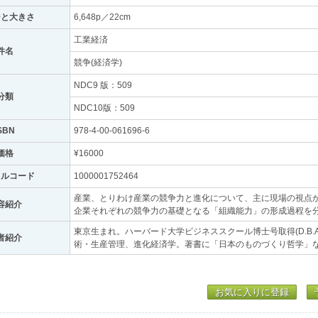
ジと大きさ
6,648p／22cm
工業経済
件名
競争(経済学)
NDC9 版：509
分類
NDC10版：509
SBN
978-4-00-061696-6
価格
¥16000
トルコード
1000001752464
産業、とりわけ産業の競争力と進化について、主に現場の視点
容紹介
企業それぞれの競争力の基礎となる「組織能力」の形成過程を
東京生まれ。ハーバード大学ビジネススクール博士号取得(D.B.
者紹介
術・生産管理、進化経済学。著書に「日本のものづくり哲学」
お気に入りに登録