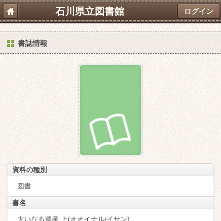
石川県立図書館
ログイン
書誌情報
資料の種別
図書
書名
大いなる遺産 上(オオイナル/イサン)