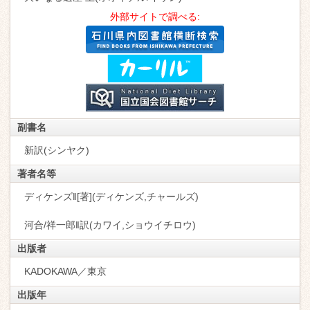
外部サイトで調べる:
副書名
新訳(シンヤク)
著者名等
ディケンズ‖[著](ディケンズ,チャールズ)
河合/祥一郎‖訳(カワイ,ショウイチロウ)
出版者
KADOKAWA／東京
出版年