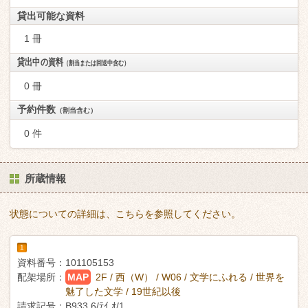
貸出可能な資料
1 冊
貸出中の資料
（割当または回送中含む）
0 冊
予約件数
（割当含む）
0 件
所蔵情報
状態についての詳細は、こちらを参照してください。
1
資料番号：
101105153
配架場所：
MAP
2F / 西（W） / W06 / 文学にふれる / 世界を
魅了した文学 / 19世紀以後
請求記号：
B933.6/ﾃｲ ｵ/1