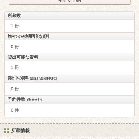
所蔵数
1 冊
館内でのみ利用可能な資料
0 冊
貸出可能な資料
1 冊
貸出中の資料
（割当または回送中含む）
0 冊
予約件数
（割当含む）
0 件
所蔵情報