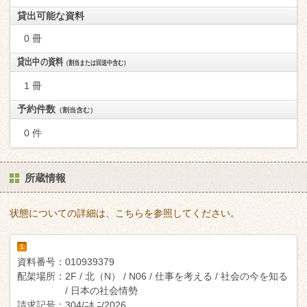
貸出可能な資料
0 冊
貸出中の資料
（割当または回送中含む）
1 冊
予約件数
（割当含む）
0 件
所蔵情報
状態についての詳細は、こちらを参照してください。
1
資料番号：
010939379
配架場所：
2F / 北（N） / N06 / 仕事を考える / 社会の今を知る
/ 日本の社会情勢
請求記号：
304/ﾆﾎ ﾆ/2026