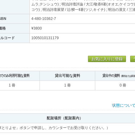
ムラ,テンシュウ) ; 明治詩壇評論 / 大江/敬香‖著(オオエ,ケイコウ)
コウ) ; 明治詩壇展望 / 辻/揆一‖著(ツジ,キイチ) ; 明治の漢文 / 
SBN
4-480-10362-7
価格
¥3800
トルコード
1005010131179
お気に入りに登録
内でのみ利用可能な資料
貸出可能な資料
貸出中の資料
（割当または回
1 冊
1 冊
0 冊
状態につい
配架場所（配架案内）
庫とりよせ」ボタンで申請し、カウンターでお受け取りください。）