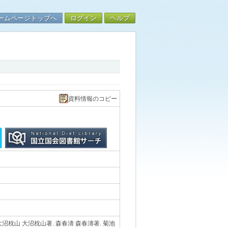
ームページトップへ
ログイン
ヘルプ
資料情報のコピー
沼枕山 大沼枕山著. 森春濤 森春濤著. 菊池