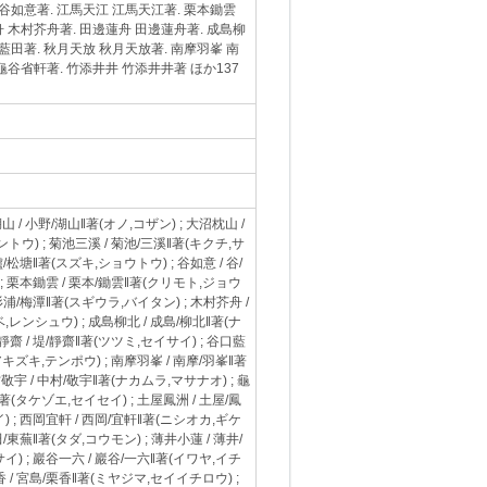
 谷如意著. 江馬天江 江馬天江著. 栗本鋤雲
 木村芥舟著. 田邊蓮舟 田邊蓮舟著. 成島柳
口藍田著. 秋月天放 秋月天放著. 南摩羽峯 南
龜谷省軒著. 竹添井井 竹添井井著 ほか137
 / 小野/湖山‖著(オノ,コザン) ; 大沼枕山 /
ントウ) ; 菊池三溪 / 菊池/三溪‖著(キクチ,サ
鱸/松塘‖著(スズキ,ショウトウ) ; 谷如意 / 谷/
 ; 栗本鋤雲 / 栗本/鋤雲‖著(クリモト,ジョウ
 杉浦/梅潭‖著(スギウラ,バイタン) ; 木村芥舟 /
,レンシュウ) ; 成島柳北 / 成島/柳北‖著(ナ
靜齋 / 堤/靜齋‖著(ツツミ,セイサイ) ; 谷口藍
アキズキ,テンポウ) ; 南摩羽峯 / 南摩/羽峯‖著
村敬宇 / 中村/敬宇‖著(ナカムラ,マサナオ) ; 龜
著(タケゾエ,セイセイ) ; 土屋鳳洲 / 土屋/鳳
) ; 西岡宜軒 / 西岡/宜軒‖著(ニシオカ,ギケ
田/東蕪‖著(タダ,コウモン) ; 薄井小蓮 / 薄井/
イ) ; 巖谷一六 / 巖谷/一六‖著(イワヤ,イチ
香 / 宮島/栗香‖著(ミヤジマ,セイイチロウ) ;