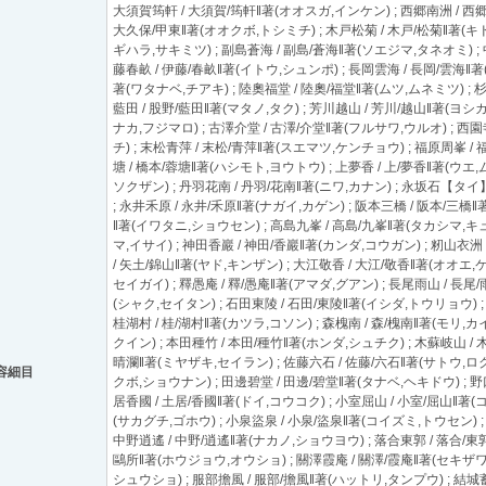
大須賀筠軒 / 大須賀/筠軒‖著(オオスガ,インケン) ; 西郷南洲 / 西郷
大久保/甲東‖著(オオクボ,トシミチ) ; 木戸松菊 / 木戸/松菊‖著(キド
ギハラ,サキミツ) ; 副島蒼海 / 副島/蒼海‖著(ソエジマ,タネオミ) ; 
藤春畝 / 伊藤/春畝‖著(イトウ,シュンポ) ; 長岡雲海 / 長岡/雲海‖著
著(ワタナベ,チアキ) ; 陸奧福堂 / 陸奧/福堂‖著(ムツ,ムネミツ) ; 
藍田 / 股野/藍田‖著(マタノ,タク) ; 芳川越山 / 芳川/越山‖著(ヨシ
ナカ,フジマロ) ; 古澤介堂 / 古澤/介堂‖著(フルサワ,ウルオ) ; 
チ) ; 末松青萍 / 末松/青萍‖著(スエマツ,ケンチョウ) ; 福原周峯 /
塘 / 橋本/蓉塘‖著(ハシモト,ヨウトウ) ; 上夢香 / 上/夢香‖著(ウエ,
ソクザン) ; 丹羽花南 / 丹羽/花南‖著(ニワ,カナン) ; 永坂石【タ
; 永井禾原 / 永井/禾原‖著(ナガイ,カゲン) ; 阪本三橋 / 阪本/三橋
‖著(イワタニ,ショウセン) ; 高島九峯 / 高島/九峯‖著(タカシマ,キュ
マ,イサイ) ; 神田香巖 / 神田/香巖‖著(カンダ,コウガン) ; 籾山衣洲
/ 矢土/錦山‖著(ヤド,キンザン) ; 大江敬香 / 大江/敬香‖著(オオエ,
セイガイ) ; 釋愚庵 / 釋/愚庵‖著(アマダ,グアン) ; 長尾雨山 / 長尾/
(シャク,セイタン) ; 石田東陵 / 石田/東陵‖著(イシダ,トウリョウ) ;
桂湖村 / 桂/湖村‖著(カツラ,コソン) ; 森槐南 / 森/槐南‖著(モリ,カ
クイン) ; 本田種竹 / 本田/種竹‖著(ホンダ,シュチク) ; 木蘇岐山 / 
晴瀾‖著(ミヤザキ,セイラン) ; 佐藤六石 / 佐藤/六石‖著(サトウ,ロク
容細目
クボ,ショウナン) ; 田邊碧堂 / 田邊/碧堂‖著(タナベ,ヘキドウ) ; 野
居香國 / 土居/香國‖著(ドイ,コウコク) ; 小室屈山 / 小室/屈山‖著(
(サカグチ,ゴホウ) ; 小泉盜泉 / 小泉/盜泉‖著(コイズミ,トウセン) ;
中野逍遙 / 中野/逍遙‖著(ナカノ,ショウヨウ) ; 落合東郭 / 落合/東郭
鷗所‖著(ホウジョウ,オウショ) ; 關澤霞庵 / 關澤/霞庵‖著(セキザワ,
シュウショ) ; 服部擔風 / 服部/擔風‖著(ハットリ,タンプウ) ; 結城蓄