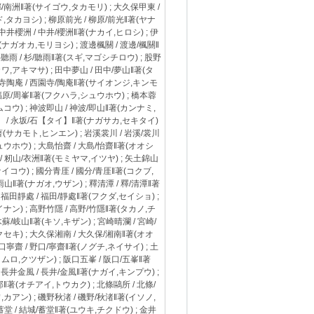
/南洲‖著(サイゴウ,タカモリ) ; 大久保甲東 /
,タカヨシ) ; 柳原前光 / 柳原/前光‖著(ヤナ
中井櫻洲 / 中井/櫻洲‖著(ナカイ,ヒロシ) ; 伊
(ナガオカ,モリヨシ) ; 渡邊楓關 / 渡邊/楓關‖
杉聽雨 / 杉/聽雨‖著(スギ,マゴシチロウ) ; 股野
カワ,アキマサ) ; 田中夢山 / 田中/夢山‖著(タ
西園寺陶庵 / 西園寺/陶庵‖著(サイオンジ,キンモ
 福原/周峯‖著(フクハラ,シュウホウ) ; 橋本蓉
ムコウ) ; 神波即山 / 神波/即山‖著(カンナミ,
イ】 / 永坂/石【タイ】‖著(ナガサカ,セキタイ)
‖著(サカモト,ヒンエン) ; 岩溪裳川 / 岩溪/裳川
ウホウ) ; 大島怡齋 / 大島/怡齋‖著(オオシ
 / 籾山/衣洲‖著(モミヤマ,イツヤ) ; 矢土錦山
ケイコウ) ; 國分青厓 / 國分/青厓‖著(コクブ,
雨山‖著(ナガオ,ウザン) ; 釋清潭 / 釋/清潭‖著
 福田靜處 / 福田/靜處‖著(フクダ,セイショ) ;
イナン) ; 高野竹隱 / 高野/竹隱‖著(タカノ,チ
木蘇/岐山‖著(キソ,キザン) ; 宮崎晴瀾 / 宮崎/
セキ) ; 大久保湘南 / 大久保/湘南‖著(オオ
口寧齋 / 野口/寧齋‖著(ノグチ,ネイサイ) ; 土
コムロ,クツザン) ; 阪口五峯 / 阪口/五峯‖著
 長井金風 / 長井/金風‖著(ナガイ,キンプウ) ;
‖著(オチアイ,トウカク) ; 北條鷗所 / 北條/
カアン) ; 磯野秋渚 / 磯野/秋渚‖著(イソノ,
堂 / 結城/蓄堂‖著(ユウキ,チクドウ) ; 金井