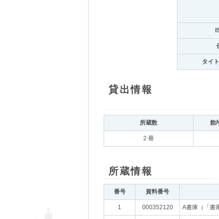
I
タイ
貸出情報
所蔵数
館
2 冊
所蔵情報
番号
資料番号
1
000352120
A書庫（「書