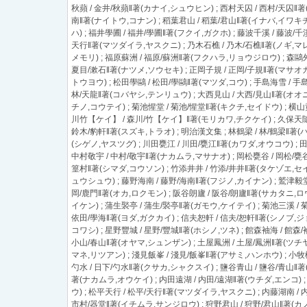
秋蘋 / 金井/秋蘋‖著(カナイ,シュウヒン) ; 西村天囚 / 西村/天囚‖著
南‖著(ナイトウ,コナン) ; 稻葉君山 / 稻葉/君山‖著(イナバ,イワキチ
ハ) ; 福井學圃 / 福井/學圃‖著(フクイ,ガクホ) ; 藤波千溪 / 藤波/
天行‖著(マツダイラ,ヤスクニ) ; 乃木石樵 / 乃木/石樵‖著(ノギ,マレ
メモリ) ; 福原蘇洲 / 福原/蘇洲‖著(フクハラ,リョウジロウ) ; 森鷗外 
夏目/漱石‖著(ナツメ,ソウセキ) ; 正岡子規 / 正岡/子規‖著(マサオカ
トウヨウ) ; 松田學鷗 / 松田/學鷗‖著(マツダ,コウ) ; 手島海雪 / 手
林/天龍‖著(コバヤシ,テンリュウ) ; 大西見山 / 大西/見山‖著(オオニ
チノ,コウテイ) ; 菊池惺堂 / 菊池/惺堂‖著(キクチ,セイドウ) ; 横山
川竹【ケイ】 / 森川/竹【ケイ】‖著(モリカワ,チクケイ) ; 久保天隨 /
鈴木/豹軒‖著(スズキ,トラオ) ; 明治漢文集 ; 林鶴梁 / 林/鶴梁‖著(
(シゲノ,ヤスツグ) ; 川田甕江 / 川田/甕江‖著(カワダ,オウコウ) ; 
中村敬宇 / 中村/敬宇‖著(ナカムラ,マサナオ) ; 岡松甕谷 / 岡松/甕谷
篁村‖著(シマダ,コウソン) ; 竹添井井 / 竹添/井井‖著(タケゾエ,セイ
ュウシュウ) ; 藤野海南 / 藤野/海南‖著(フジノ,カイナン) ; 鷲津毅堂 
岡/鹿門‖著(オカ,ロクモン) ; 阪谷朗廬 / 阪谷/朗廬‖著(サカタニ,ロ
イケン) ; 蒲生褧亭 / 蒲生/褧亭‖著(ガモウ,ケイテイ) ; 菊池三溪 / 
依田/學海‖著(ヨダ,ガクカイ) ; 信夫恕軒 / 信夫/恕軒‖著(シノブ,ジ
コワシ) ; 星野豐城 / 星野/豐城‖著(ホシノ,ツネ) ; 館森袖海 / 館森
小山/春山‖著(オヤマ,シュンザン) ; 土屋鳳洲 / 土屋/鳳洲‖著(ツチヤ
マネ,リツアン) ; 淺見飯峯 / 淺見/飯峯‖著(アサミ,ハンホウ) ; 小牧
勺水 / 日下/勺水‖著(クサカ,シャクスイ) ; 鹽谷青山 / 鹽谷/青山‖著
著(ナカムラ,オウケイ) ; 内田遠湖 / 内田/遠湖‖著(ウチダ,エンコ) 
ウ) ; 松平天行 / 松平/天行‖著(マツダイラ,ヤスクニ) ; 内藤湖南 / 
市村/器堂‖著(イチムラ,サンジロウ) ; 狩野君山 / 狩野/君山‖著(カノ