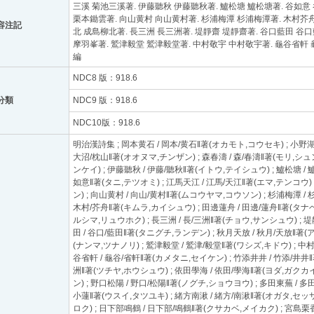
三溪 菊池三溪著. 伊藤聽秋 伊藤聽秋著. 鱸松塘 鱸松塘著. 谷如意
栗本鋤雲著. 向山黄村 向山黄村著. 杉浦梅潭 杉浦梅潭著. 木村芥舟
容注記
北 成島柳北著. 長三洲 長三洲著. 堤靜齋 堤靜齋著. 谷口藍田 谷
摩羽峯著. 鷲津毅堂 鷲津毅堂著. 中村敬宇 中村敬宇著. 龜谷省軒 
編
NDC8 版：918.6
分類
NDC9 版：918.6
NDC10版：918.6
明治漢詩集 ; 岡本黄石 / 岡本/黄石‖著(オカモト,コウセキ) ; 小野湖山
大沼/枕山‖著(オオヌマ,チンザン) ; 森春濤 / 森/春濤‖著(モリ,シュ
ンケイ) ; 伊藤聽秋 / 伊藤/聽秋‖著(イトウ,テイシュウ) ; 鱸松塘 / 
如意‖著(タニ,テツオミ) ; 江馬天江 / 江馬/天江‖著(エマ,テンコウ)
ン) ; 向山黄村 / 向山/黄村‖著(ムコウヤマ,コウソン) ; 杉浦梅潭 /
木村/芥舟‖著(キムラ,カイシュウ) ; 田邊蓮舟 / 田邊/蓮舟‖著(タナベ
ルシマ,リュウホク) ; 長三洲 / 長/三洲‖著(チョウ,サンシュウ) ; 堤
田 / 谷口/藍田‖著(タニグチ,ランデン) ; 秋月天放 / 秋月/天放‖著(
(ナンマ,ツナノリ) ; 鷲津毅堂 / 鷲津/毅堂‖著(ワシズ,キドウ) ; 中
谷省軒 / 龜谷/省軒‖著(カメタニ,セイケン) ; 竹添井井 / 竹添/井井‖
洲‖著(ツチヤ,ホウシュウ) ; 依田學海 / 依田/學海‖著(ヨダ,ガクカイ
ン) ; 野口松陽 / 野口/松陽‖著(ノグチ,ショウヨウ) ; 多田東蕪 / 多
小蓮‖著(ウスイ,タツユキ) ; 緒方南湫 / 緒方/南湫‖著(オガタ,セッサ
ロク) ; 日下部鳴鶴 / 日下部/鳴鶴‖著(クサカベ,メイカク) ; 宮島栗