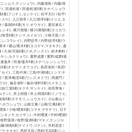
(ニシムラ,テンシュウ) ; 内藤湖南 / 内藤/湖
) ; 田邊松坡 / 田邊/松坡‖著(タナベ,ショウ
千溪‖著(フジナミ,センケイ) ; 松平天行 / 松平/
スケ) ; 入江雨亭 / 入江/雨亭‖著(イリエ,タ
/ 森/鷗外‖著(モリ,オウガイ) ; 夏目漱石 /
,シキ) ; 横川唐陽 / 横川/唐陽‖著(ヨコカワ,
島/海雪‖著(テシマ,カイセツ) ; 小林天龍 / 小
シ,コウレイ) ; 内野皎亭 / 内野/皎亭‖著(ウ
黄木 / 横山/黄木‖著(ヨコヤマ,マタキチ) ; 森
 久保/天隨‖著(クボ,テンズイ) ; 鈴木豹軒 /
ハヤシ,カクリョウ) ; 重野成齋 / 重野/成齋‖著
田邊蓮舟 / 田邊/蓮舟‖著(タナベ,レンシュウ) ;
‖著(オカマツ,オウコク) ; 島田篁村 / 島田/
セイ) ; 三島中洲 / 三島/中洲‖著(ミシマ,チ
/ 鷲津/毅堂‖著(ワシズ,キドウ) ; 岡鹿門 /
ウロ) ; 龜谷省軒 / 龜谷/省軒‖著(カメタニ,セ
菊池/三溪‖著(キクチ,サンケイ) ; 依田學海 /
ョケン) ; 井上梧陰 / 井上/梧陰‖著(イノウエ,
/袖海‖著(タテモリ,シュウカイ) ; 小山春山 /
,ホウシュウ) ; 山根立庵 / 山根/立庵‖著(ヤ
櫻泉 / 小牧/櫻泉‖著(コマキ,マサナリ) ; 日下
(シオノヤ,セイザン) ; 中村櫻溪 / 中村/櫻溪‖
; 牧野藻洲 / 牧野/藻洲‖著(マキノ,ケンジロ
内藤/湖南‖著(ナイトウ,コナン) ; 市村器堂 /
ウ,ナオキ) ; 西村天囚 / 西村/天囚‖著(ニシ