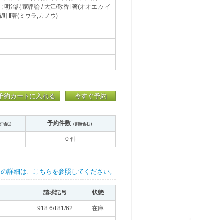
 ; 明治詩家評論 / 大江/敬香‖著(オオエ,ケイ
三浦/叶‖著(ミウラ,カノウ)
予約カートに入れる
今すぐ予約
予約件数
送中含む）
（割当含む）
0 件
ての詳細は、こちらを参照してください。
請求記号
状態
918.6/181/62
在庫