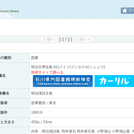
ホ
< 前へ
[ 1 / 1 ]
次へ >
料の種別
図書
明治文學全集 62(メイジ/ブンガク/ゼンシュウ)
外部サイトで調べる:
書名
巻書名
明治漢詩文集
出版者
筑摩書房／東京
出版年
1983.8
ジと大きさ
455p／23cm
内容：明治漢詩集. 岡本黄石 岡本黄石著. 小野湖山 小野湖山著. 大