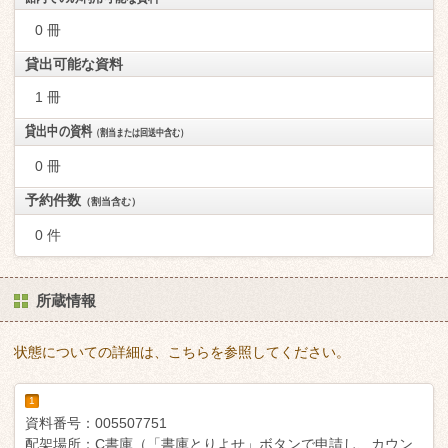
0 冊
貸出可能な資料
1 冊
貸出中の資料
（割当または回送中含む）
0 冊
予約件数
（割当含む）
0 件
所蔵情報
状態についての詳細は、こちらを参照してください。
1
資料番号：
005507751
配架場所：
C書庫（「書庫とりよせ」ボタンで申請し、カウン