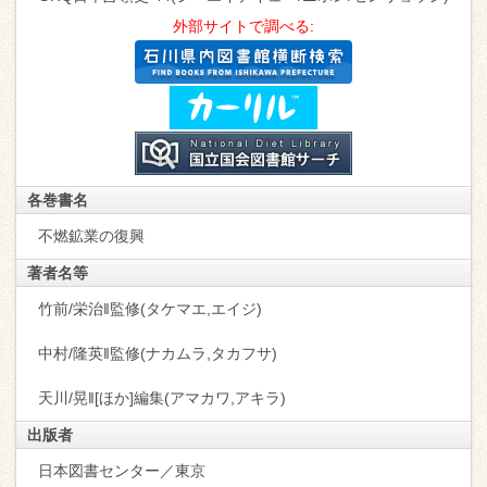
外部サイトで調べる:
各巻書名
不燃鉱業の復興
著者名等
竹前/栄治‖監修(タケマエ,エイジ)
中村/隆英‖監修(ナカムラ,タカフサ)
天川/晃‖[ほか]編集(アマカワ,アキラ)
出版者
日本図書センター／東京