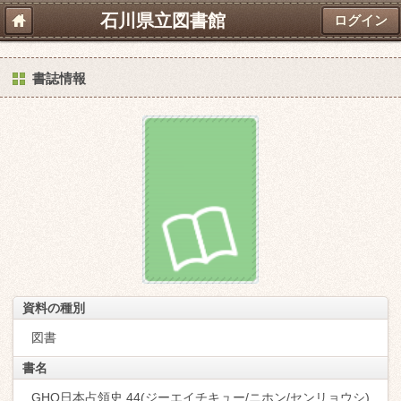
石川県立図書館
ログイン
書誌情報
資料の種別
図書
書名
GHQ日本占領史 44(ジーエイチキュー/ニホン/センリョウシ)