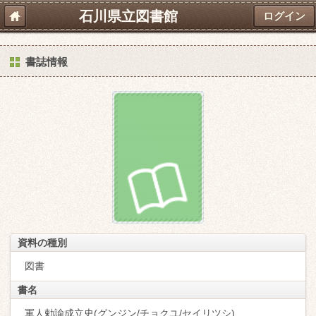
石川県立図書館
ログイン
書誌情報
資料の種別
図書
書名
軍人勅諭成立史(グンジン/チョクユ/セイリツシ)