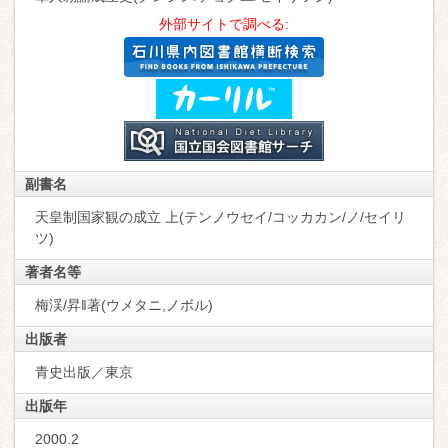
外部サイトで調べる:
副書名
天皇制国家観の成立 上(テンノウセイ/コッカカン/ノ/セイリ
ツ)
著者名等
梅渓/昇‖著(ウメタニ,ノボル)
出版者
青史出版／東京
出版年
2000.2