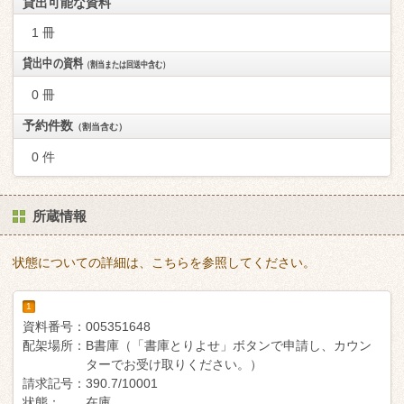
貸出可能な資料
1 冊
貸出中の資料
（割当または回送中含む）
0 冊
予約件数
（割当含む）
0 件
所蔵情報
状態についての詳細は、こちらを参照してください。
1
資料番号：
005351648
配架場所：
B書庫（「書庫とりよせ」ボタンで申請し、カウン
ターでお受け取りください。）
請求記号：
390.7/10001
状態：
在庫