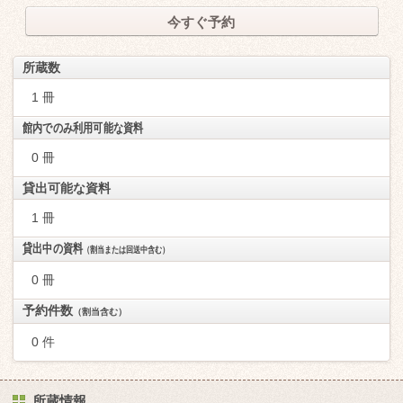
今すぐ予約
所蔵数
1 冊
館内でのみ利用可能な資料
0 冊
貸出可能な資料
1 冊
貸出中の資料
（割当または回送中含む）
0 冊
予約件数
（割当含む）
0 件
所蔵情報