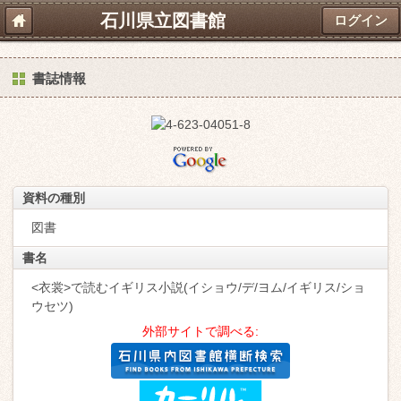
石川県立図書館
ログイン
書誌情報
資料の種別
図書
書名
<衣裳>で読むイギリス小説(イショウ/デ/ヨム/イギリス/ショ
ウセツ)
外部サイトで調べる: