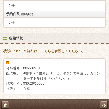
0 冊
予約件数
（割当含む）
0 件
所蔵情報
状態についての詳細は、こちらを参照してください。
1
資料番号：
006502231
配架場所：
A書庫（「書庫とりよせ」ボタンで申請し、カウン
ターでお受け取りください。）
請求記号：
930.26/10088
状態：
在庫