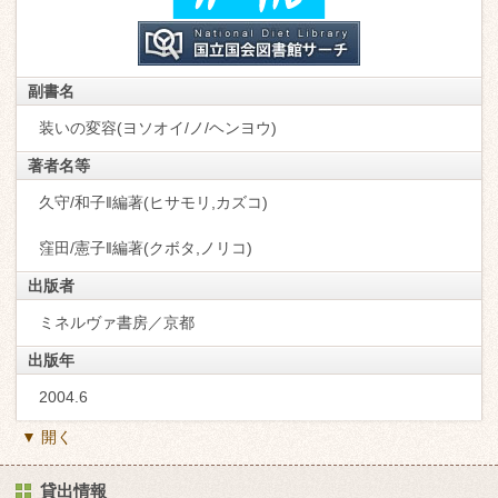
副書名
装いの変容(ヨソオイ/ノ/ヘンヨウ)
著者名等
久守/和子‖編著(ヒサモリ,カズコ)
窪田/憲子‖編著(クボタ,ノリコ)
出版者
ミネルヴァ書房／京都
出版年
2004.6
▼ 開く
貸出情報