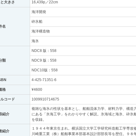
ジと大きさ
16,439p／22cm
海洋開発
砕氷船
件名
海洋構造物
海氷
NDC8 版：558
分類
NDC9 版：558
NDC10版：558
SBN
4-425-71351-6
価格
¥4600
トルコード
1009910714675
複雑な海氷の性状を基本とし、船舶流体力学、材料力学、構造
容紹介
にある「氷海工学」をわかりやすく解説。氷海域と海氷、砕氷
を収録。
１９４４年東京生まれ。横浜国立大学工学研究科造船工学専攻
者紹介
川崎重工業（株）船舶事業本部基本設計部部長等を歴任。９８