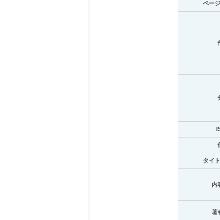
ペー
I
タイ
内
著