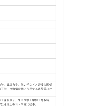
力学、破壊力学、熱力学などと密接な関係
船工学、氷海構造物に作用する氷荷重ほか
修士課程修了。東京大学工学博士号取得。
年に退職し教育・研究に従事。