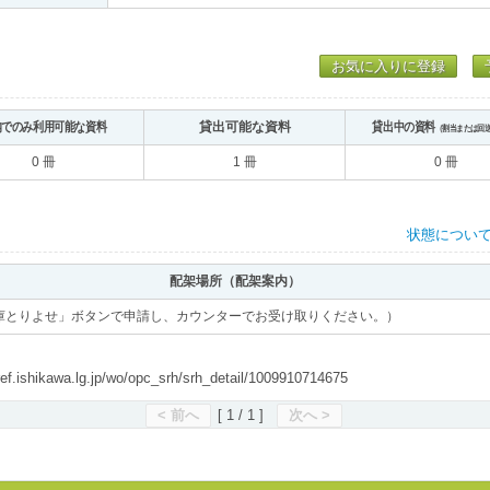
お気に入りに登録
内でのみ利用可能な資料
貸出可能な資料
貸出中の資料
（割当または回
0 冊
1 冊
0 冊
状態につい
配架場所（配架案内）
庫とりよせ」ボタンで申請し、カウンターでお受け取りください。）
shikawa.lg.jp/wo/opc_srh/srh_detail/1009910714675
< 前へ
[ 1 / 1 ]
次へ >