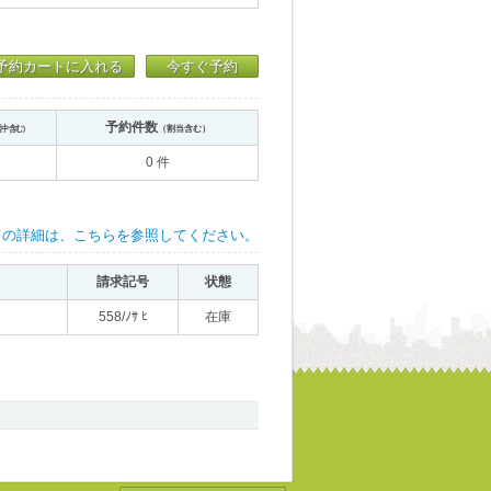
予約カートに入れる
今すぐ予約
予約件数
送中含む）
（割当含む）
0 件
ての詳細は、こちらを参照してください。
請求記号
状態
558/ﾉｻ ﾋ
在庫