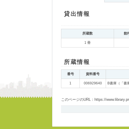
貸出情報
所蔵数
館
1 冊
所蔵情報
番号
資料番号
1
006929640
B書庫（「書
このページのURL：https://www.library.pref.i