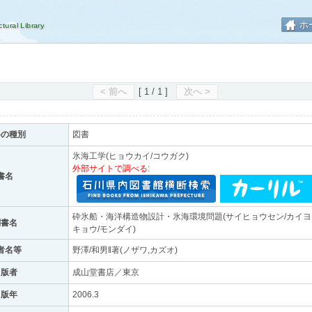
ホ
< 前へ
[ 1 / 1 ]
次へ >
料の種別
図書
氷海工学(ヒョウカイ/コウガク)
外部サイトで調べる:
書名
砕氷船・海洋構造物設計・氷海環境問題(サイヒョウセン/カイヨウ
副書名
キョウ/モンダイ)
者名等
野澤/和男‖著(ノザワ,カズオ)
出版者
成山堂書店／東京
出版年
2006.3