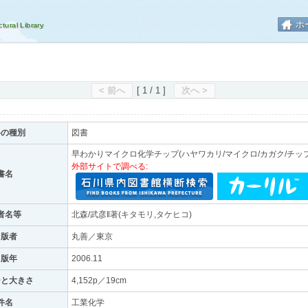
ホ
< 前へ
[ 1 / 1 ]
次へ >
料の種別
図書
早わかりマイクロ化学チップ(ハヤワカリ/マイクロ/カガク/チップ
外部サイトで調べる:
書名
者名等
北森/武彦‖著(キタモリ,タケヒコ)
出版者
丸善／東京
出版年
2006.11
ジと大きさ
4,152p／19cm
件名
工業化学