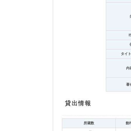
I
タイ
内
著
貸出情報
所蔵数
館