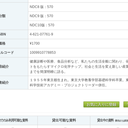
NDC8 版：570
分類
NDC9 版：570
NDC10版：570
SBN
4-621-07761-9
価格
¥1700
トルコード
1009910778853
健康診断や医療、食品分析など、私たちの生活全般に関わり、
容紹介
トをもたらすマイクロ化学チップ。社会と生活を変え新しい産
までを簡潔明瞭に語る。
１９５５年東京都生まれ。東京大学教養学部基礎科学科卒業。
者紹介
科学技術アカデミー・プロジェクトリーダー併任。
お気に入りに登録
内でのみ利用可能な資料
貸出可能な資料
貸出中の資料
（割当または回