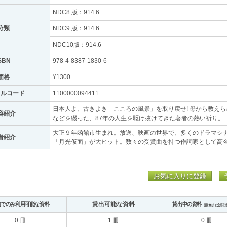
NDC8 版：914.6
分類
NDC9 版：914.6
NDC10版：914.6
SBN
978-4-8387-1830-6
価格
¥1300
トルコード
1100000094411
日本人よ、古きよき「こころの風景」を取り戻せ! 母から教え
容紹介
などを綴った、87年の人生を駆け抜けてきた著者の熱い祈り。
大正９年函館市生まれ。放送、映画の世界で、多くのドラマシ
者紹介
「月光仮面」が大ヒット。数々の受賞曲を持つ作詞家として高
お気に入りに登録
内でのみ利用可能な資料
貸出可能な資料
貸出中の資料
（割当または回
0 冊
1 冊
0 冊