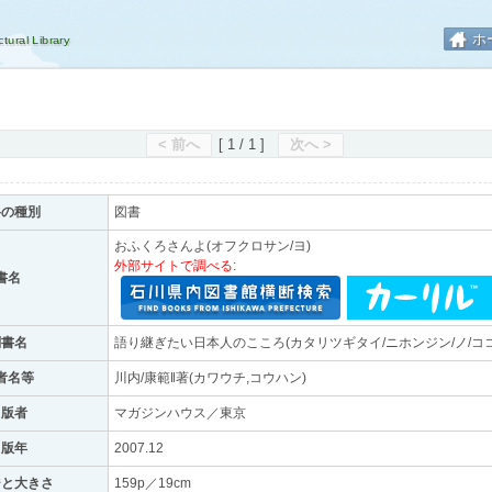
ホ
< 前へ
[ 1 / 1 ]
次へ >
料の種別
図書
おふくろさんよ(オフクロサン/ヨ)
外部サイトで調べる:
書名
副書名
語り継ぎたい日本人のこころ(カタリツギタイ/ニホンジン/ノ/ココ
者名等
川内/康範‖著(カワウチ,コウハン)
出版者
マガジンハウス／東京
出版年
2007.12
ジと大きさ
159p／19cm