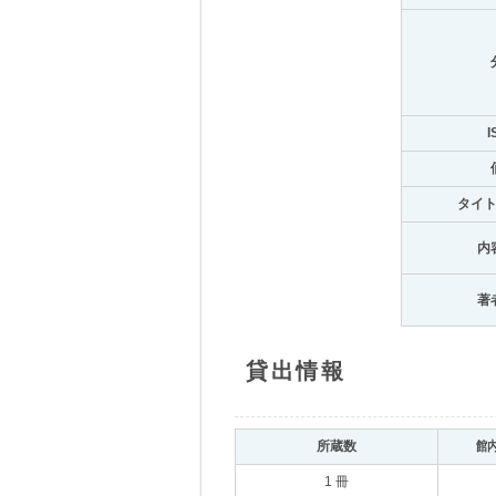
I
タイ
内
著
貸出情報
所蔵数
館
1 冊