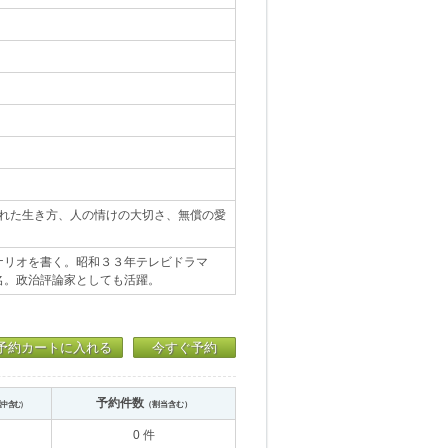
られた生き方、人の情けの大切さ、無償の愛
ナリオを書く。昭和３３年テレビドラマ
名。政治評論家としても活躍。
予約カートに入れる
今すぐ予約
予約件数
送中含む）
（割当含む）
0 件