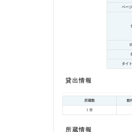
ペー
I
タイ
貸出情報
所蔵数
館
1 冊
所蔵情報