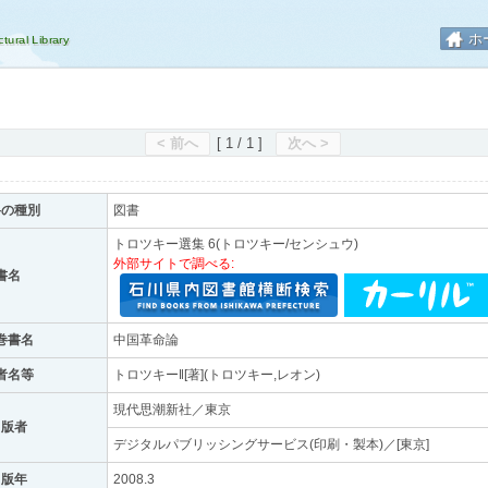
ホ
< 前へ
[ 1 / 1 ]
次へ >
料の種別
図書
トロツキー選集 6(トロツキー/センシュウ)
外部サイトで調べる:
書名
巻書名
中国革命論
者名等
トロツキー‖[著](トロツキー,レオン)
現代思潮新社／東京
出版者
デジタルパブリッシングサービス(印刷・製本)／[東京]
出版年
2008.3