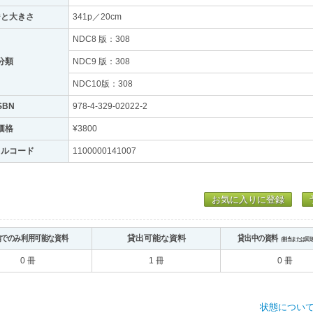
ジと大きさ
341p／20cm
NDC8 版：308
分類
NDC9 版：308
NDC10版：308
SBN
978-4-329-02022-2
価格
¥3800
トルコード
1100000141007
お気に入りに登録
内でのみ利用可能な資料
貸出可能な資料
貸出中の資料
（割当または回
0 冊
1 冊
0 冊
状態につい