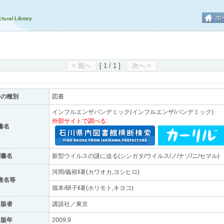
ホ
< 前へ
[ 1 / 1 ]
次へ >
料の種別
図書
インフルエンザパンデミック(インフルエンザ/パンデミック)
外部サイトで調べる:
書名
副書名
新型ウイルスの謎に迫る(シンガタ/ウイルス/ノ/ナゾ/ニ/セマル)
河岡/義裕‖著(カワオカ,ヨシヒロ)
者名等
堀本/研子‖著(ホリモト,キヨコ)
出版者
講談社／東京
出版年
2009.9