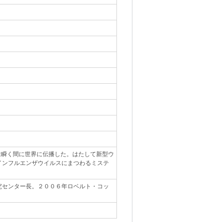
スは瞬く間に世界に伝播した。はたして新型ウ
インフルエンザウイルスにまつわるミステ
究センター長。２００６年ロベルト・コッ