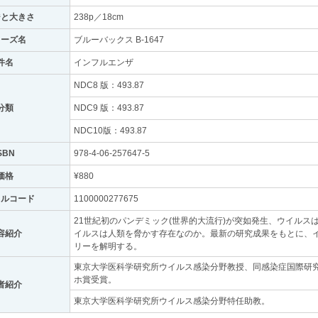
ジと大きさ
238p／18cm
リーズ名
ブルーバックス B-1647
件名
インフルエンザ
NDC8 版：493.87
分類
NDC9 版：493.87
NDC10版：493.87
SBN
978-4-06-257647-5
価格
¥880
トルコード
1100000277675
21世紀初のパンデミック(世界的大流行)が突如発生、ウイル
容紹介
イルスは人類を脅かす存在なのか。最新の研究成果をもとに、
リーを解明する。
東京大学医科学研究所ウイルス感染分野教授、同感染症国際研
ホ賞受賞。
者紹介
東京大学医科学研究所ウイルス感染分野特任助教。