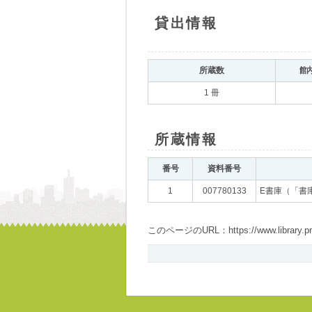
貸出情報
所蔵数
館
1 冊
所蔵情報
番号
資料番号
1
007780133
E書庫（「書
このページのURL：https://www.library.pref.i