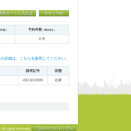
予約カートに入れる
今すぐ予約
予約件数
送中含む）
（割当含む）
0 件
ての詳細は、こちらを参照してください。
請求記号
状態
493.8/10099
在庫
このページのトップへ
 All rights reserved.