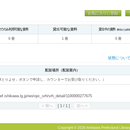
お気に入りに登録
内でのみ利用可能な資料
貸出可能な資料
貸出中の資料
（割当または回
0 冊
1 冊
0 冊
状態につい
配架場所（配架案内）
庫とりよせ」ボタンで申請し、カウンターでお受け取りください。）
shikawa.lg.jp/wo/opc_srh/srh_detail/1100000277675
< 前へ
[ 1 / 1 ]
次へ >
Copyright © 2026 Ishikawa Prefectural Library.