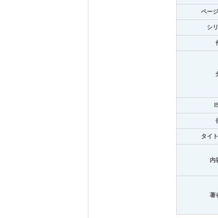
ペー
シ
I
タイ
内
著