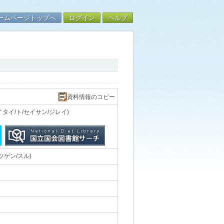
ームページトップへ
ログイン
ヘルプ
資料情報のコピー
タイ/ト/セイサン/ジレイ)
ツゲン/スル)