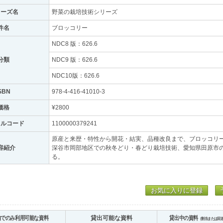
リーズ名
野菜の栽培技術シリーズ
件名
ブロッコリー
NDC8 版：626.6
分類
NDC9 版：626.6
NDC10版：626.6
SBN
978-4-416-41010-3
価格
¥2800
トルコード
1100000379241
原産と来歴・特性から開花・結実、品種改良まで、ブロッコリ
容紹介
深谷市岡部地区での秋冬どり・春どり栽培技術、愛知県田原市
る。
お気に入りに登録
内でのみ利用可能な資料
貸出可能な資料
貸出中の資料
（割当または回