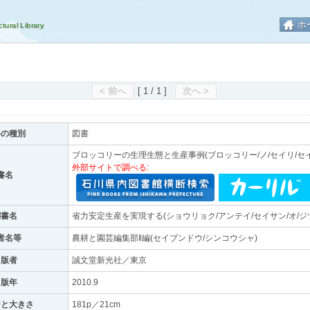
ホ
< 前へ
[ 1 / 1 ]
次へ >
料の種別
図書
ブロッコリーの生理生態と生産事例(ブロッコリー/ノ/セイリ/セイ
外部サイトで調べる:
書名
副書名
省力安定生産を実現する(ショウリョク/アンテイ/セイサン/オ/ジ
者名等
農耕と園芸編集部‖編(セイブンドウ/シンコウシャ)
出版者
誠文堂新光社／東京
出版年
2010.9
ジと大きさ
181p／21cm