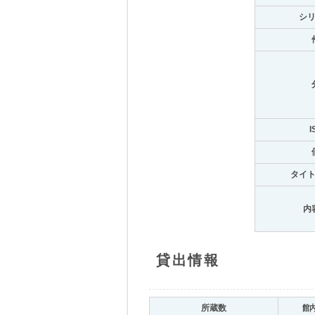
シ
I
タイ
内
貸出情報
所蔵数
館