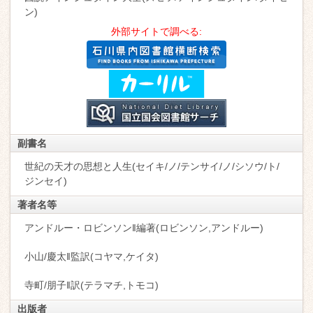
ン)
外部サイトで調べる:
副書名
世紀の天才の思想と人生(セイキ/ノ/テンサイ/ノ/シソウ/ト/
ジンセイ)
著者名等
アンドルー・ロビンソン‖編著(ロビンソン,アンドルー)
小山/慶太‖監訳(コヤマ,ケイタ)
寺町/朋子‖訳(テラマチ,トモコ)
出版者