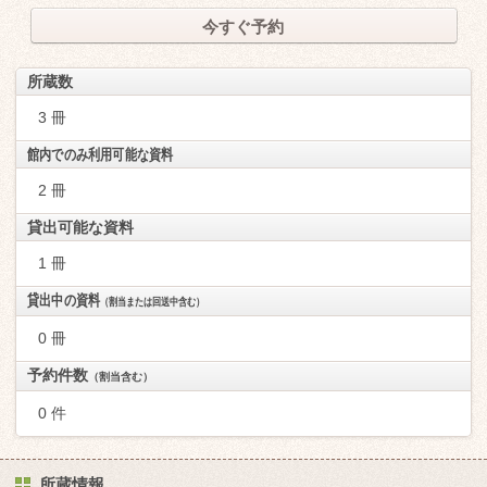
今すぐ予約
所蔵数
3 冊
館内でのみ利用可能な資料
2 冊
貸出可能な資料
1 冊
貸出中の資料
（割当または回送中含む）
0 冊
予約件数
（割当含む）
0 件
所蔵情報