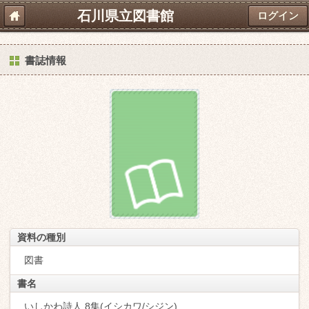
石川県立図書館
ログイン
書誌情報
資料の種別
図書
書名
いしかわ詩人 8集(イシカワ/シジン)