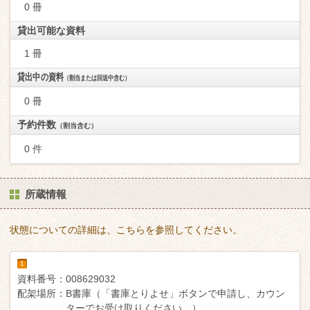
0 冊
貸出可能な資料
1 冊
貸出中の資料
（割当または回送中含む）
0 冊
予約件数
（割当含む）
0 件
所蔵情報
状態についての詳細は、こちらを参照してください。
1
資料番号：
008629032
配架場所：
B書庫（「書庫とりよせ」ボタンで申請し、カウン
ターでお受け取りください。）