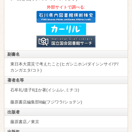
外部サイトで調べる:
副書名
東日本大震災で考えたこと(ヒガシニホン/ダイシンサイ/デ/
カンガエタ/コト)
著者名等
石牟礼/道子‖ほか著(イシムレ,ミチコ)
藤原書店編集部‖編(フジワラ/ショテン)
出版者
藤原書店／東京
出版年