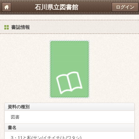
石川県立図書館
ログイン
書誌情報
資料の種別
図書
書名
3・11と私(サン/イチイチ/ト/ワタシ)