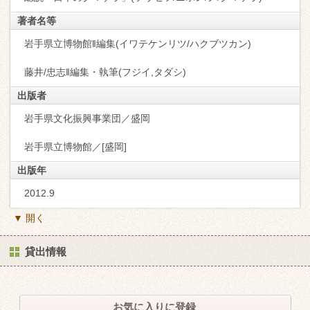
著者名等
岩手県立博物館‖編集(イワテケンリツ/ハクブツカン)
藤井/忠志‖編集・執筆(フジイ,タダシ)
出版者
岩手県文化振興事業団／盛岡
岩手県立博物館／[盛岡]
出版年
2012.9
▼ 開く
貸出情報
お気に入りに登録