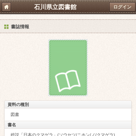
石川県立図書館
ログイン
書誌情報
資料の種別
図書
書名
総説「日本のクマゲラ」(ソウセツ/ニホン/ノ/クマゲラ)