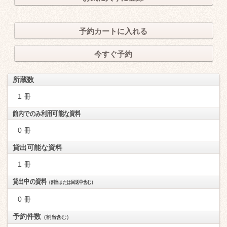
予約カートに入れる
今すぐ予約
所蔵数
1 冊
館内でのみ利用可能な資料
0 冊
貸出可能な資料
1 冊
貸出中の資料
（割当または回送中含む）
0 冊
予約件数
（割当含む）