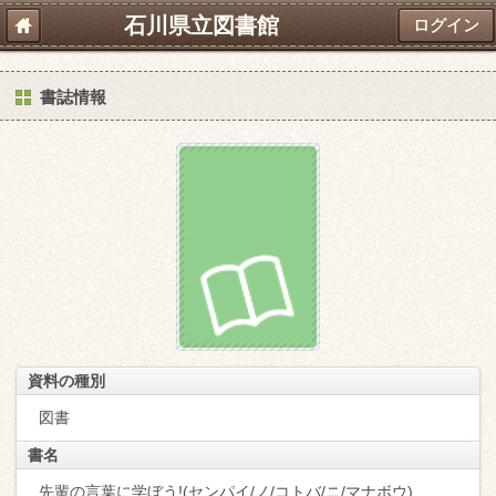
石川県立図書館
ログイン
書誌情報
資料の種別
図書
書名
先輩の言葉に学ぼう!(センパイ/ノ/コトバ/ニ/マナボウ)