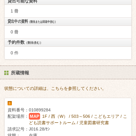
貸出可能な資料
1 冊
貸出中の資料
（割当または回送中含む）
0 冊
予約件数
（割当含む）
0 件
所蔵情報
状態についての詳細は、こちらを参照してください。
1
資料番号：
010899284
配架場所：
MAP
1F / 西（W） / 503～506 / こどもエリア / こ
ども読書サポートルーム / 児童図書研究書
請求記号：
J016.28/ｾﾝ
状態：
在庫