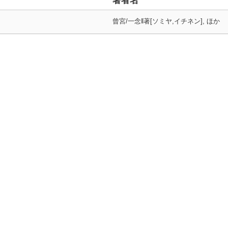
著者名
曾宮/一念‖著[ソミヤ,イチネン], ほか