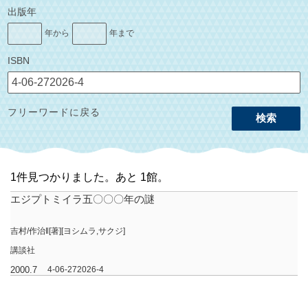
出版年
年から
年まで
ISBN
フリーワードに戻る
検索
1件見つかりました。あと 1館。
エジプトミイラ五〇〇〇年の謎
吉村/作治‖[著][ヨシムラ,サクジ]
講談社
2000.7
4-06-272026-4