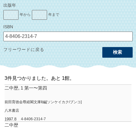
出版年
年から
年まで
ISBN
フリーワードに戻る
検索
3件見つかりました。あと 1館。
二中歴, 1 第一〜第四
前田育徳会尊経閣文庫‖編[ソンケイカク/ブンコ]
八木書店
1997.8
4-8406-2314-7
二中歴