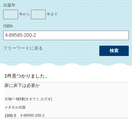
出版年
年から
年まで
ISBN
フリーワードに戻る
検索
1件見つかりました。
家に床下は必要か
大海/一雄‖著[オオウミ,カズオ]
メタモル出版
1998.9
4-89595-200-2