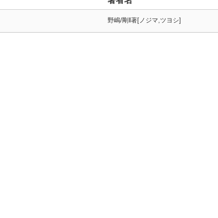
著者名
野嶋/剛‖著[ノジマ,ツヨシ]