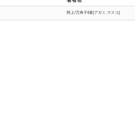
著者名
阿上/万寿子‖著[アガミ,マスコ]