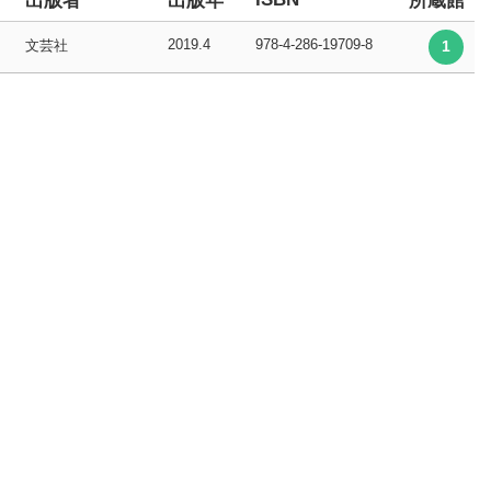
出版者
出版年
所蔵館
2019.4
978-4-286-19709-8
文芸社
1