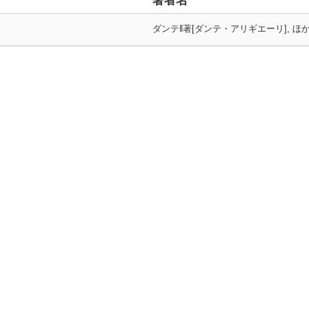
著者名
ダンテ‖著[ダンテ・アリギエーリ], ほ