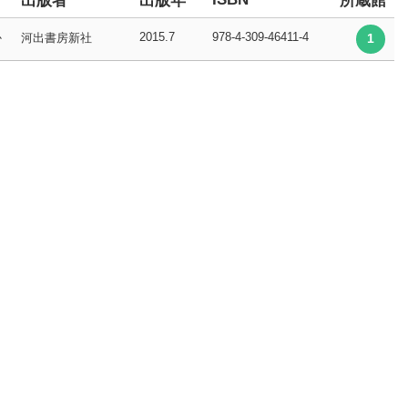
出版者
出版年
所蔵館
2015.7
978-4-309-46411-4
か
河出書房新社
1