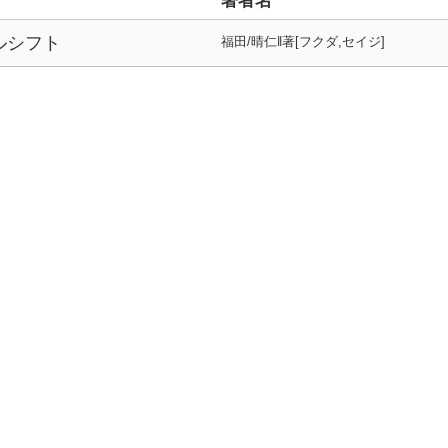
著者名
ルシフト
福田/晴仁‖著[フクダ,セイジ]