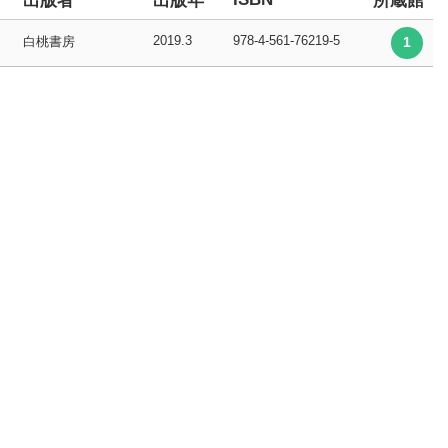
出版者
出版年
所蔵館
2019.3
978-4-561-76219-5
白桃書房
1