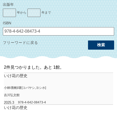
出版年
年から
年まで
ISBN
フリーワードに戻る
検索
2件見つかりました。あと 1館。
いけ花の歴史
小林/善帆‖著[コバヤシ,ヨシホ]
吉川弘文館
2025.3
978-4-642-08473-4
いけ花の歴史