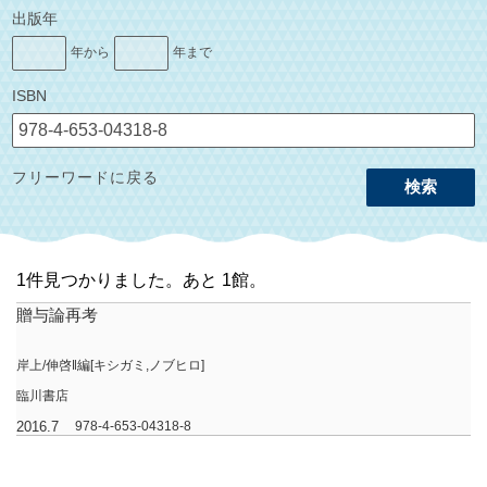
出版年
年から
年まで
ISBN
フリーワードに戻る
検索
1件見つかりました。あと 1館。
贈与論再考
岸上/伸啓‖編[キシガミ,ノブヒロ]
臨川書店
2016.7
978-4-653-04318-8