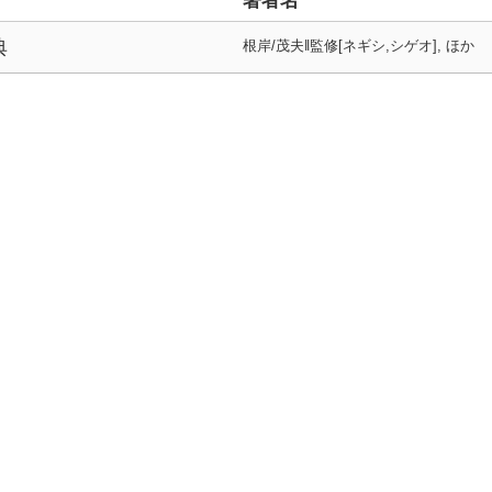
著者名
典
根岸/茂夫‖監修[ネギシ,シゲオ], ほか