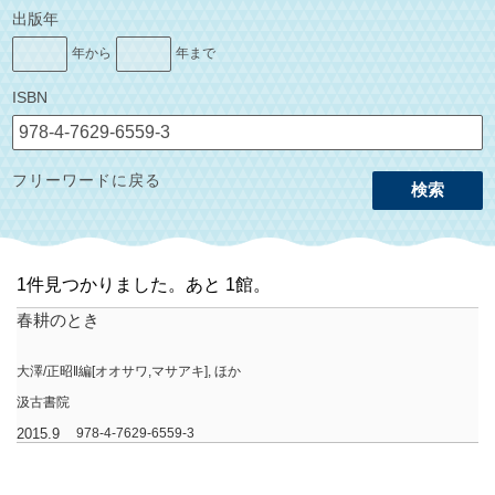
出版年
年から
年まで
ISBN
フリーワードに戻る
検索
1件見つかりました。あと 1館。
春耕のとき
大澤/正昭‖編[オオサワ,マサアキ], ほか
汲古書院
2015.9
978-4-7629-6559-3