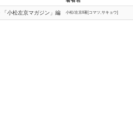
著者名
9 「小松左京マガジン」編
小松/左京‖著[コマツ,サキョウ]