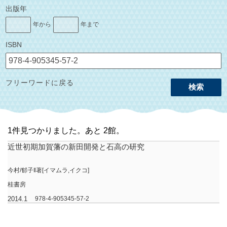
出版年
年から
年まで
ISBN
フリーワードに戻る
検索
1件見つかりました。あと 2館。
近世初期加賀藩の新田開発と石高の研究
今村/郁子‖著[イマムラ,イクコ]
桂書房
2014.1
978-4-905345-57-2